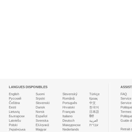
LANGUES DISPONIBLES
ASSIS
English
Suomi
Slovenský
Türkçe
FAQ
Русский
Srpski
Română
Қазақ
Service
Čeština
Slovenski
Português
中文
Service
Eesti
Dansk
Hrvatski
한국어
Politiqu
Lietuvių
Norsk
Français
日本語
Termes e
Български
Español
Italiano
हिंदी
Politiqu
Latviešu
Svenska
Deutsch
العربية
Guide d
Polski
Ελληνικά
Македонски
עברית
Retrait
Українська
Magyar
Nederlands