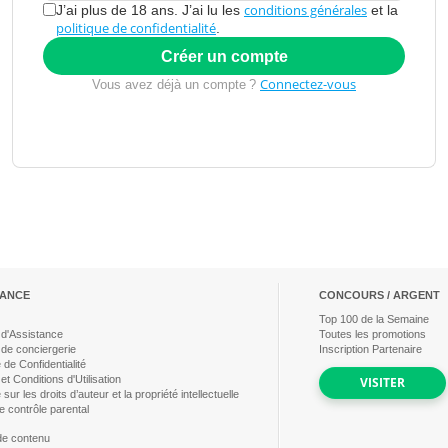
conditions générales
J’ai plus de 18 ans. J’ai lu les
et la
politique de confidentialité
.
Créer un compte
Connectez-vous
Vous avez déjà un compte ?
TANCE
CONCOURS / ARGENT
Top
100
de la Semaine
 d'Assistance
Toutes les promotions
 de conciergerie
Inscription Partenaire
e de Confidentialité
t Conditions d'Utilisation
VISITER
e sur les droits d’auteur et la propriété intellectuelle
e contrôle parental
 de contenu